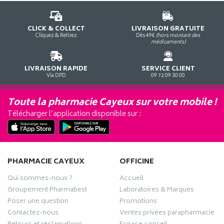
CLICK & COLLECT
LIVRAISON GRATUITE
Cliquez & Retirez
Dès 49€
(hors montant des
médicaments)
LIVRAISON RAPIDE
SERVICE CLIENT
Via DPD
09 72 09 30 00
Toute la pharmacie Cayeux sur votre mobile !
Télécharger l’application disponible sur :
PHARMACIE CAYEUX
OFFICINE
Qui sommes-nous ?
Accueil
Groupement Pharmabest
Laboratoires & Marques
Poser une question
Promotions
Contactez-nous
Ventes privées parapharmacie