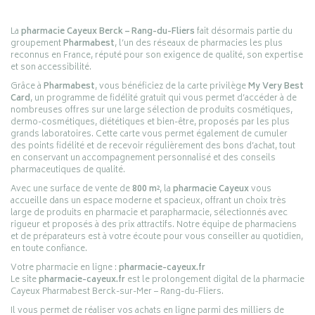
La
pharmacie Cayeux Berck – Rang-du-Fliers
fait désormais partie du
groupement
Pharmabest
, l’un des réseaux de pharmacies les plus
reconnus en France, réputé pour son exigence de qualité, son expertise
et son accessibilité.
Grâce à
Pharmabest
, vous bénéficiez de la carte privilège
My Very Best
Card
, un programme de fidélité gratuit qui vous permet d’accéder à de
nombreuses offres sur une large sélection de produits cosmétiques,
dermo-cosmétiques, diététiques et bien-être, proposés par les plus
grands laboratoires. Cette carte vous permet également de cumuler
des points fidélité et de recevoir régulièrement des bons d’achat, tout
en conservant un accompagnement personnalisé et des conseils
pharmaceutiques de qualité.
Avec une surface de vente de
800 m²
, la
pharmacie Cayeux
vous
accueille dans un espace moderne et spacieux, offrant un choix très
large de produits en pharmacie et parapharmacie, sélectionnés avec
rigueur et proposés à des prix attractifs. Notre équipe de pharmaciens
et de préparateurs est à votre écoute pour vous conseiller au quotidien,
en toute confiance.
Votre pharmacie en ligne :
pharmacie-cayeux.fr
Le site
pharmacie-cayeux.fr
est le prolongement digital de la pharmacie
Cayeux Pharmabest Berck-sur-Mer – Rang-du-Fliers.
Il vous permet de réaliser vos achats en ligne parmi des milliers de