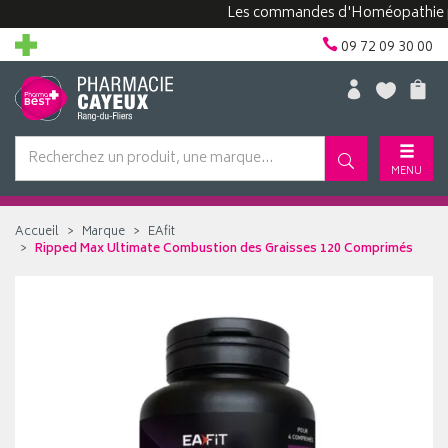
Les commandes d'Homéopathie peuven
09 72 09 30 00
MENU
Accueil
Marque
EAfit
Ripped Max Ultimate Combustion des Graisses 120 Comprimés