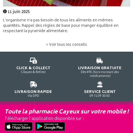
11 juin 2025
L'organisme n'a pas besoin de tous les aliments en mêmes
quantités. Rappel des règles de base pour manger équilibré en
respectant la pyramide alimentaire.
> Voir tous les conseils
CLICK & COLLECT
LIVRAISON GRATUITE
Cliquez & Retirez
Dès 49€
(hors montant des
médicaments)
LIVRAISON RAPIDE
SERVICE CLIENT
Via DPD
09 72 09 30 00
Toute la pharmacie Cayeux sur votre mobile !
Télécharger l’application disponible sur :