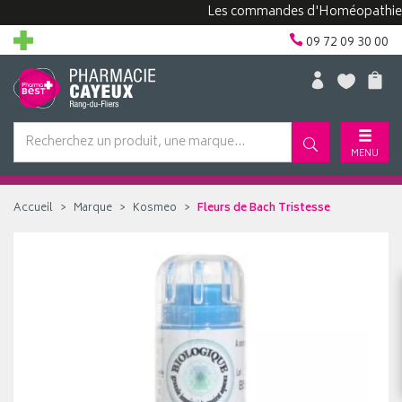
Les commandes d'Homéopathie peuven
09 72 09 30 00
MENU
Accueil
Marque
Kosmeo
Fleurs de Bach Tristesse