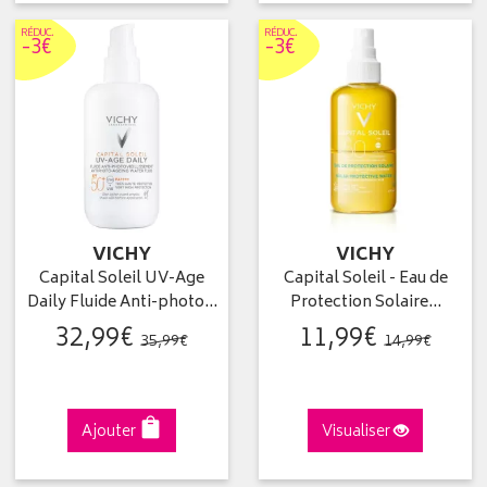
RÉDUC
.
RÉDUC
.
-3€
-3€
VICHY
VICHY
Capital Soleil UV-Age
Capital Soleil - Eau de
Daily Fluide Anti-photo…
Protection Solaire…
32
,
99
€
11
,
99
€
35
,
99
€
14
,
99
€
Ajouter
Visualiser