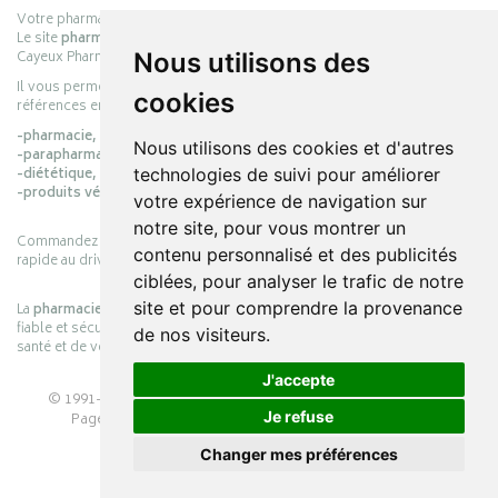
Votre pharmacie en ligne :
pharmacie-cayeux.fr
Le site
pharmacie-cayeux.fr
est le prolongement digital de la pharmacie
Cayeux Pharmabest Berck-sur-Mer – Rang-du-Fliers.
Nous utilisons des
Il vous permet de réaliser vos achats en ligne parmi des milliers de
cookies
références en :
-pharmacie,
Nous utilisons des cookies et d'autres
-parapharmacie,
-diététique,
technologies de suivi pour améliorer
-produits vétérinaires.
votre expérience de navigation sur
notre site, pour vous montrer un
Commandez simplement vos produits en ligne et choisissez le retrait
contenu personnalisé et des publicités
rapide au drive ou la livraison à domicile, en toute simplicité.
ciblées, pour analyser le trafic de notre
site et pour comprendre la provenance
La
pharmacie Cayeux
s’engage à vous offrir une expérience pratique,
fiable et sécurisée, en officine comme en ligne, au service de votre
de nos visiteurs.
santé et de votre bien-être.
J'accepte
© 1991-2026
PHARMACIE CAYEUX
– Tous droits réservés –
Je refuse
Page mise à jour le 03/08/2026 –
Pharmacie en ligne
Apotekisto
Changer mes préférences