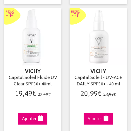
RÉDUC
.
RÉDUC
.
-3€
-3€
VICHY
VICHY
Capital Soleil Fluide UV
Capital Soleil - UV-AGE
Clear SPF50+ 40ml
DAILY SPF50+ - 40 ml
19
,
49
€
20
,
99
€
22
,
49
€
23
,
99
€
Ajouter
Ajouter