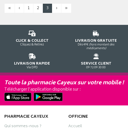
«
‹
1
2
3
›
»
CLICK & COLLECT
LIVRAISON GRATUITE
Cliquez & Retirez
Dès 49€
(hors montant des
médicaments)
LIVRAISON RAPIDE
SERVICE CLIENT
Via DPD
09 72 09 30 00
Toute la pharmacie Cayeux sur votre mobile !
Télécharger l’application disponible sur :
PHARMACIE CAYEUX
OFFICINE
Qui sommes-nous ?
Accueil