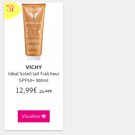
RÉDUC
.
-3€
VICHY
Idéal Soleil lait fraîcheur
SPF50+ 300ml
12
,
99
€
15
,
99
€
Visualiser