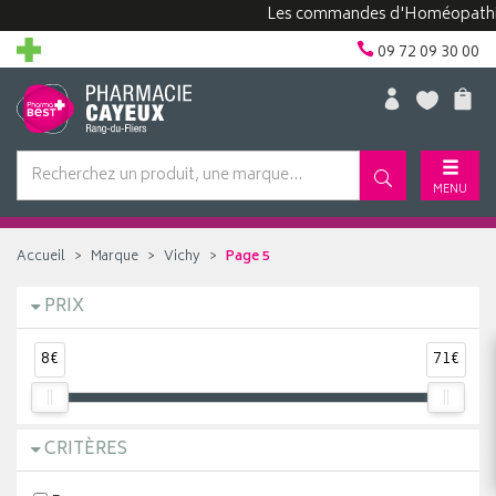
Les commandes d'Homéopathie pe
09 72 09 30 00
MENU
Accueil
Marque
Vichy
Page 5
PRIX
8€
71€
CRITÈRES