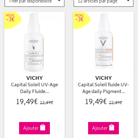
Trier par disponibilité
12 articles par page
RÉDUC
.
RÉDUC
.
-3€
-3€
VICHY
VICHY
Capital Soleil UV-Age
Capital Soleil fluide UV-
Daily Fluide…
Age daily Pigment…
19
,
49
€
19
,
49
€
22
,
49
€
22
,
49
€
Ajouter
Ajouter