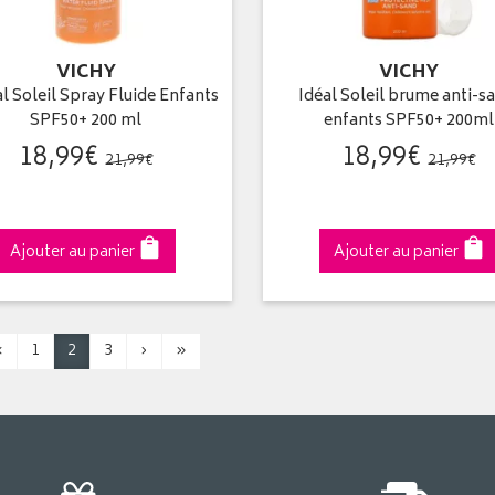
VICHY
VICHY
l Soleil Spray Fluide Enfants
Idéal Soleil brume anti-s
SPF50+ 200 ml
enfants SPF50+ 200ml
18
,
99
€
18
,
99
€
21
,
99
€
21
,
99
€
Ajouter au panier
Ajouter au panier
‹
1
2
3
›
»