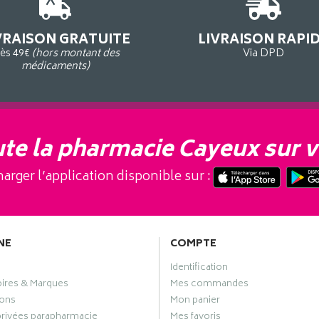
VRAISON GRATUITE
LIVRAISON RAPI
ès 49€
(hors montant des
Via DPD
médicaments)
te la pharmacie Cayeux sur v
arger l’application disponible sur :
NE
COMPTE
Identification
oires & Marques
Mes commandes
ons
Mon panier
privées parapharmacie
Mes favoris