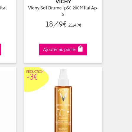
VICHY
ital
Vichy Sol Brume Ip50 200Mllai Ap-
S
18
,
49
€
21
,
49
€
Ajouter au panier
RÉDUC
TION
-3€