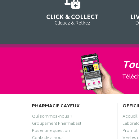
CLICK & COLLECT
LI
Cliquez & Retirez
D
Tou
Téléch
PHARMACIE CAYEUX
OFFICI
Qui sommes-nous ?
Accueil
Groupement Pharmabest
Laborat
Poser une question
Promoti
Contactez-nous
Ventes 