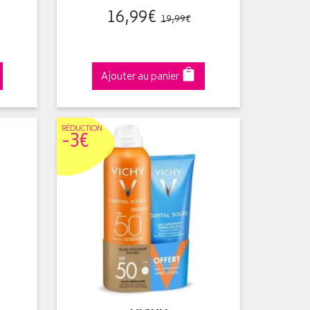
16
,
99
€
19
,
99
€
Ajouter au panier
RÉDUC
TION
-3€