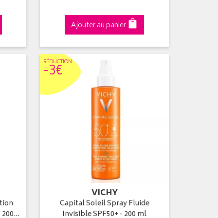
Ajouter au panier
RÉDUC
TION
-3€
VICHY
tion
Capital Soleil Spray Fluide
- 200…
Invisible SPF50+ - 200 ml