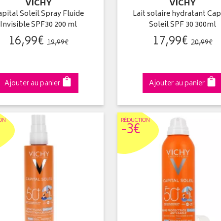
VICHY
VICHY
pital Soleil Spray Fluide
Lait solaire hydratant Cap
Invisible SPF30 200 ml
Soleil SPF 30 300ml
16
,
99
€
17
,
99
€
19
,
99
€
20
,
99
€
Ajouter au panier
Ajouter au panier
ON
RÉDUC
TION
-3€