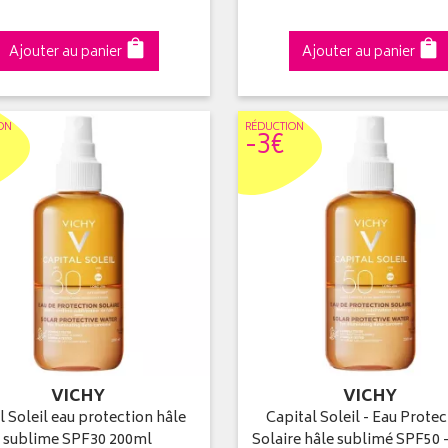
Ajouter au panier
Ajouter au panier
ON
RÉDUC
TION
-3€
VICHY
VICHY
l Soleil eau protection hâle
Capital Soleil - Eau Protec
sublime SPF30 200ml
Solaire hâle sublimé SPF50 