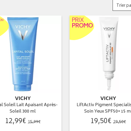
Trier pa
PRIX
ON
PROMO
VICHY
VICHY
l Soleil Lait Apaisant Après-
LiftActiv Pigment Speciali
Soleil 300 ml
Soin Yeux SPF50+ 15 m
12
,
99
€
19
,
50
€
15
,
99
€
29
,
50
€