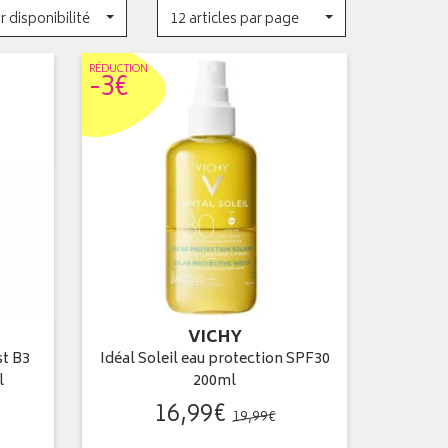
r disponibilité
12 articles par page
RÉDUC
TION
-3€
VICHY
st B3
Idéal Soleil eau protection SPF30
l
200ml
16
,
99
€
19
,
99
€