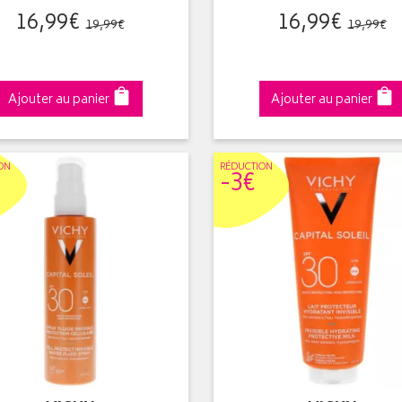
16
,
99
€
16
,
99
€
19
,
99
€
19
,
99
€
Ajouter au panier
Ajouter au panier
ON
RÉDUC
TION
-3€